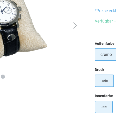
*Preise exk
Verfügbar –
Außenfarbe
creme
auswä
Druck
nein
a
Innenfarbe
leer