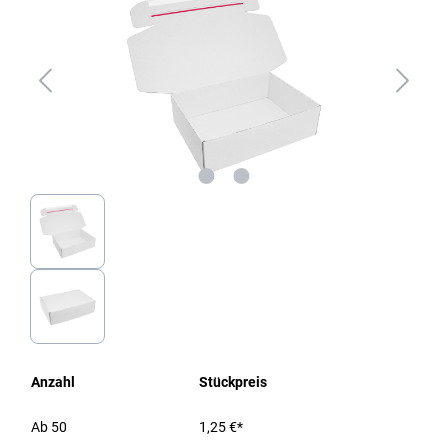
Anzahl
Stückpreis
Ab
50
1,25 €*