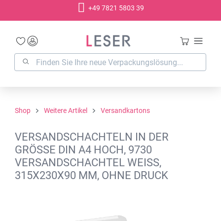
+49 7821 5803 39
alt springen
Shop
Weitere Artikel
Versandkartons
VERSANDSCHACHTELN IN DER
GRÖSSE DIN A4 HOCH, 9730 V
ERSANDSCHACHTEL WEISS, 3
15X230X90 MM, OHNE DRUCK
Bildergalerie überspringen