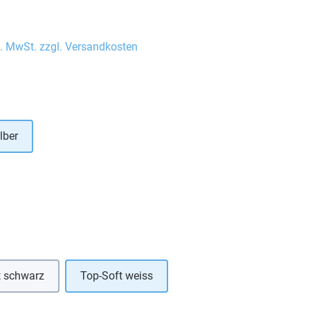
l. MwSt. zzgl. Versandkosten
auswählen
lber
hlen
uswählen
t schwarz
Top-Soft weiss