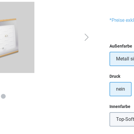
*Preise exk
Außenfarbe
Metall si
auswä
Druck
nein
a
Innenfarbe
Top-Sof