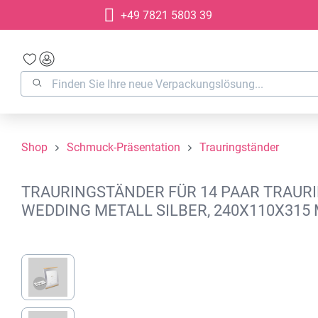
+49 7821 5803 39
springen
Zur Hauptnavigation springen
Shop
Schmuck-Präsentation
Trauringständer
TRAURINGSTÄNDER FÜR 14 PAAR TRAURI
WEDDING METALL SILBER, 240X110X315
Bildergalerie überspringen