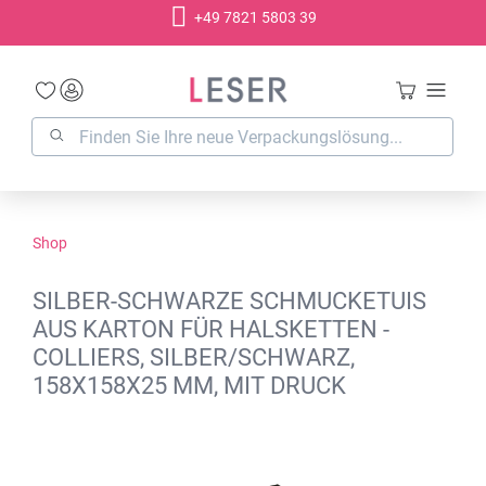
+49 7821 5803 39
alt springen
Shop
SILBER-SCHWARZE SCHMUCKETUIS
AUS KARTON FÜR HALSKETTEN -
COLLIERS, SILBER/SCHWARZ,
158X158X25 MM, MIT DRUCK
Bildergalerie überspringen