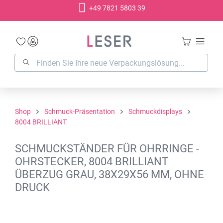
+49 7821 5803 39
alt springen
Shop
Schmuck-Präsentation
Schmuckdisplays
8004 BRILLIANT
SCHMUCKSTÄNDER FÜR OHRRINGE -
OHRSTECKER, 8004 BRILLIANT
ÜBERZUG GRAU, 38X29X56 MM, OHNE
DRUCK
Bildergalerie überspringen