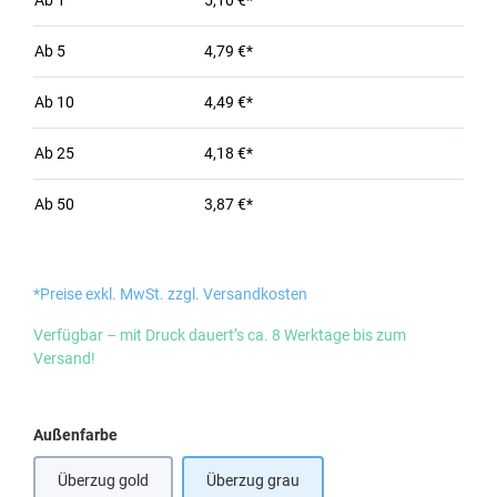
Ab
1
5,10 €*
Ab
5
4,79 €*
Ab
10
4,49 €*
Ab
25
4,18 €*
Ab
50
3,87 €*
*Preise exkl. MwSt. zzgl. Versandkosten
Verfügbar – mit Druck dauert’s ca. 8 Werktage bis zum
Versand!
auswählen
Außenfarbe
Überzug gold
Überzug grau