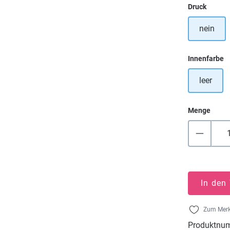
auswä
Druck
nein
a
Innenfarbe
leer
Menge
In den
Zum Merk
Produktnu