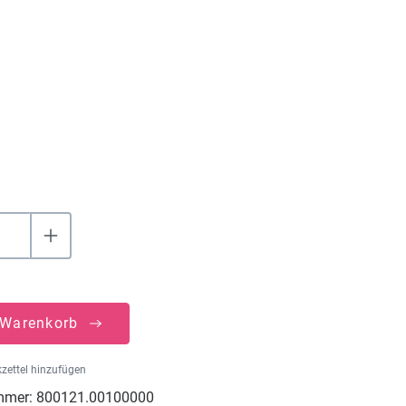
hlen
uswählen
 Warenkorb
zettel hinzufügen
mmer:
800121.00100000