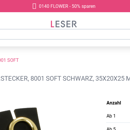
0140 FLOWER - 50% sparen
001 SOFT
STECKER, 8001 SOFT SCHWARZ, 35X20X25 
Anzahl
Ab
1
Ab
5