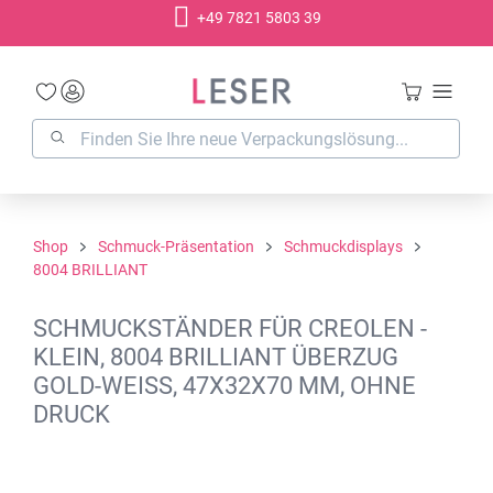
+49 7821 5803 39
alt springen
Shop
Schmuck-Präsentation
Schmuckdisplays
8004 BRILLIANT
SCHMUCKSTÄNDER FÜR CREOLEN -
KLEIN, 8004 BRILLIANT ÜBERZUG
GOLD-WEISS, 47X32X70 MM, OHNE D
RUCK
Bildergalerie überspringen