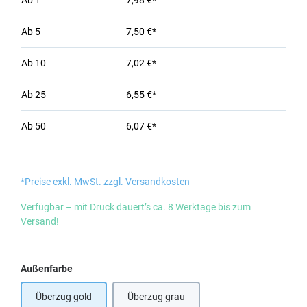
Ab
1
7,98 €*
Ab
5
7,50 €*
Ab
10
7,02 €*
Ab
25
6,55 €*
Ab
50
6,07 €*
*Preise exkl. MwSt. zzgl. Versandkosten
Verfügbar – mit Druck dauert’s ca. 8 Werktage bis zum
Versand!
auswählen
Außenfarbe
Überzug gold
Überzug grau