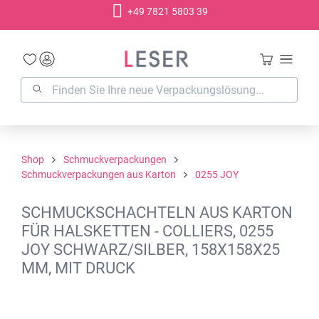
+49 7821 5803 39
alt springen
Shop
Schmuckverpackungen
Schmuckverpackungen aus Karton
0255 JOY
SCHMUCKSCHACHTELN AUS KARTON
FÜR HALSKETTEN - COLLIERS, 0255
JOY SCHWARZ/SILBER, 158X158X25
MM, MIT DRUCK
Bildergalerie überspringen