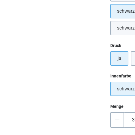
schwarz
schwarz
auswä
Druck
ja
a
Innenfarbe
schwarz
Menge