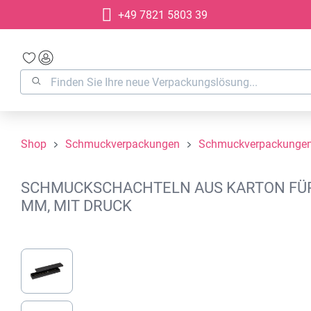
+49 7821 5803 39
springen
Zur Hauptnavigation springen
Shop
Schmuckverpackungen
Schmuckverpackungen
SCHMUCKSCHACHTELN AUS KARTON FÜR 
MM, MIT DRUCK
Bildergalerie überspringen