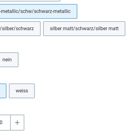
-metallic/schw/schwarz-metallic
/silber/schwarz
silber matt/schwarz/silber matt
hlen
nein
uswählen
weiss
(Diese Option ist zurzeit nicht verfügbar.)