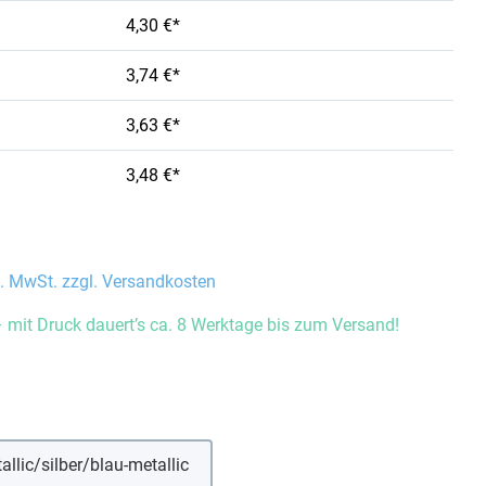
4,30 €*
3,74 €*
3,63 €*
3,48 €*
l. MwSt. zzgl. Versandkosten
 mit Druck dauert’s ca. 8 Werktage bis zum Versand!
auswählen
allic/silber/blau-metallic
(Diese Option ist zurzeit nicht verfügbar.)