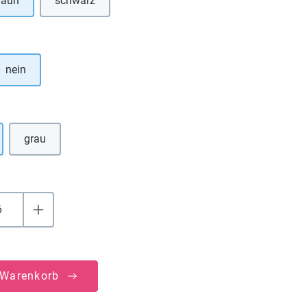
raun
schwarz
(Diese Option ist zurzeit nicht verfügbar.)
hlen
nein
uswählen
grau
(Diese Option ist zurzeit nicht verfügbar.)
 Warenkorb