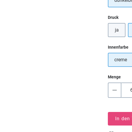
dunkelb
auswä
Druck
ja
a
Innenfarbe
creme
Menge
In den