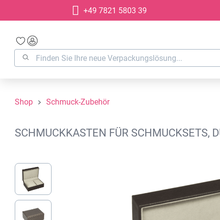
+49 7821 5803 39
springen
Zur Hauptnavigation springen
Shop
Schmuck-Zubehör
SCHMUCKKASTEN FÜR SCHMUCKSETS, D
Bildergalerie überspringen