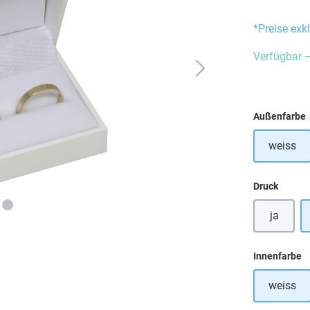
*Preise exk
Verfügbar –
Außenfarbe
weiss
auswä
Druck
ja
a
Innenfarbe
weiss