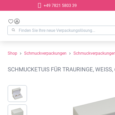
+49 7821 5803 39
springen
Zur Hauptnavigation springen
Shop
Schmuckverpackungen
Schmuckverpackungen 
SCHMUCKETUIS FÜR TRAURINGE, WEISS,
Bildergalerie überspringen