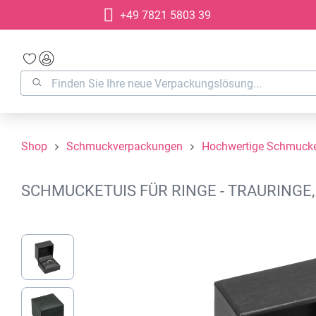
+49 7821 5803 39
springen
Zur Hauptnavigation springen
Shop
Schmuckverpackungen
Hochwertige Schmucke
SCHMUCKETUIS FÜR RINGE - TRAURINGE,
Bildergalerie überspringen