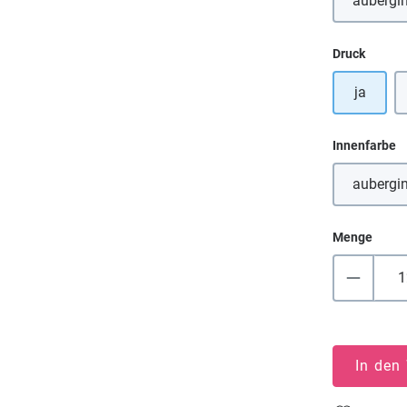
aubergi
(Die
auswä
Druck
ja
a
Innenfarbe
aubergi
(Die
Menge
In den