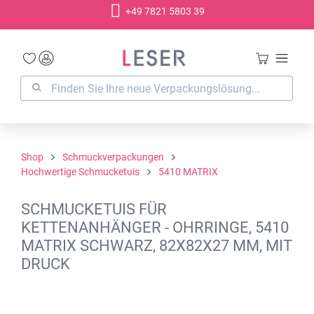
+49 7821 5803 39
alt springen
Shop
Schmuckverpackungen
Hochwertige Schmucketuis
5410 MATRIX
SCHMUCKETUIS FÜR
KETTENANHÄNGER - OHRRINGE, 5410
MATRIX SCHWARZ, 82X82X27 MM, MIT
DRUCK
Bildergalerie überspringen