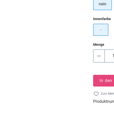
nein
a
Innenfarbe
-
Menge
In den
Zum Merk
Produktnu