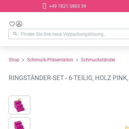
+49 7821 5803 39
springen
Zur Hauptnavigation springen
Shop
Schmuck-Präsentation
Schmuckständer
RINGSTÄNDER-SET - 6-TEILIG, HOLZ PIN
Bildergalerie überspringen