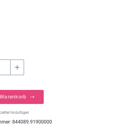
uswählen
 Warenkorb
zettel hinzufügen
mmer:
844089.91900000