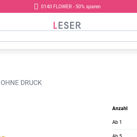
0140 FLOWER - 50% sparen
K, OHNE DRUCK
Anzahl
Ab
1
Ab
5