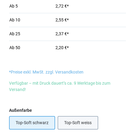
Ab
5
2,72 €*
Ab
10
2,55 €*
Ab
25
2,37 €*
Ab
50
2,20 €*
*Preise exkl. MwSt. zzgl. Versandkosten
Verfügbar – mit Druck dauert’s ca. 9 Werktage bis zum
Versand!
auswählen
Außenfarbe
Top-Soft schwarz
Top-Soft weiss