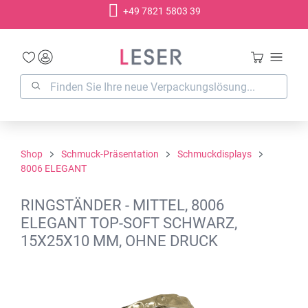
+49 7821 5803 39
alt springen
Shop
Schmuck-Präsentation
Schmuckdisplays
8006 ELEGANT
RINGSTÄNDER - MITTEL, 8006
ELEGANT TOP-SOFT SCHWARZ,
15X25X10 MM, OHNE DRUCK
Bildergalerie überspringen