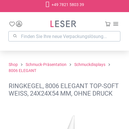
+49 7821 5803 39
alt springen
Shop
Schmuck-Präsentation
Schmuckdisplays
8006 ELEGANT
RINGKEGEL, 8006 ELEGANT TOP-SOFT
WEISS, 24X24X54 MM, OHNE DRUCK
Bildergalerie überspringen