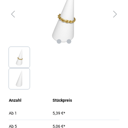
Anzahl
Stückpreis
Ab
1
5,39 €*
Ab
5
5,06 €*