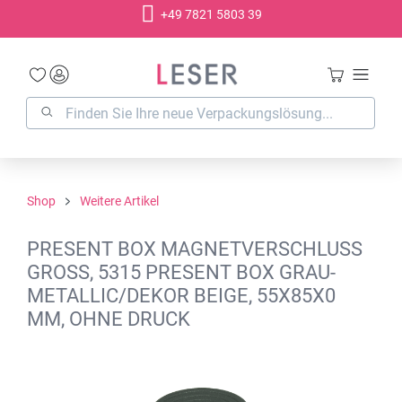
+49 7821 5803 39
alt springen
Shop
Weitere Artikel
PRESENT BOX MAGNETVERSCHLUSS G
ROSS, 5315 PRESENT BOX GRAU-ME
TALLIC/DEKOR BEIGE, 55X85X0 MM
, OHNE DRUCK
Bildergalerie überspringen