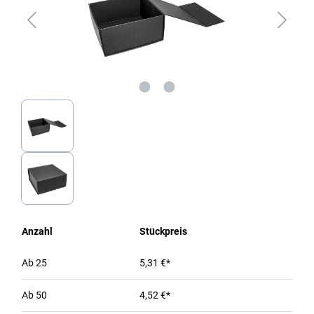
Anzahl
Stückpreis
Ab
25
5,31 €*
Ab
50
4,52 €*