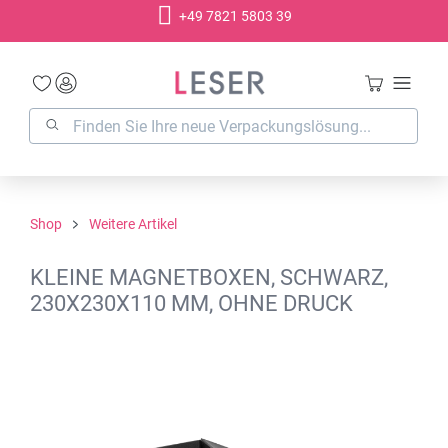
+49 7821 5803 39
alt springen
Shop
Weitere Artikel
KLEINE MAGNETBOXEN, SCHWARZ,
230X230X110 MM, OHNE DRUCK
Bildergalerie überspringen