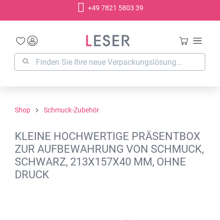
+49 7821 5803 39
alt springen
Shop
Schmuck-Zubehör
KLEINE HOCHWERTIGE PRÄSENTBOX
ZUR AUFBEWAHRUNG VON SCHMUCK,
SCHWARZ, 213X157X40 MM, OHNE
DRUCK
Bildergalerie überspringen