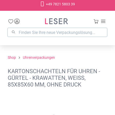
+49 7821 5803 39
alt springen
Shop
Uhrenverpackungen
KARTONSCHACHTELN FÜR UHREN -
GÜRTEL - KRAWATTEN, WEISS,
85X85X60 MM, OHNE DRUCK
Bildergalerie überspringen