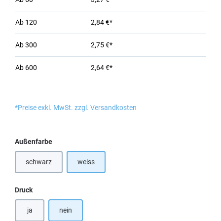
Ab
120
2,84 €*
Ab
300
2,75 €*
Ab
600
2,64 €*
*Preise exkl. MwSt. zzgl. Versandkosten
auswählen
Außenfarbe
schwarz
weiss
(Diese Option ist zurzeit nicht verfügbar.)
auswählen
Druck
ja
nein