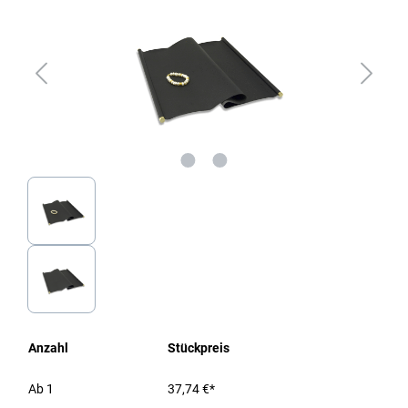
Anzahl
Stückpreis
Ab
1
37,74 €*