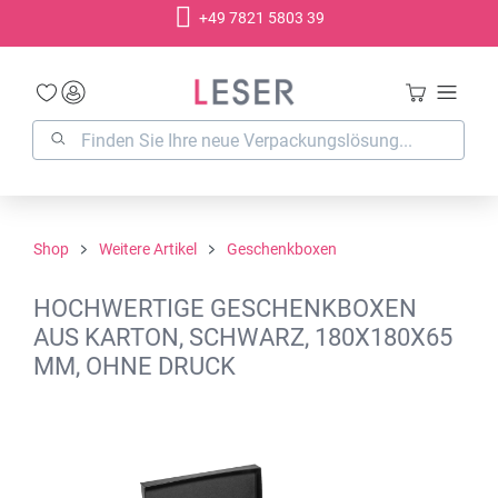
+49 7821 5803 39
alt springen
Shop
Weitere Artikel
Geschenkboxen
HOCHWERTIGE GESCHENKBOXEN
AUS KARTON, SCHWARZ, 180X180X65
MM, OHNE DRUCK
Bildergalerie überspringen