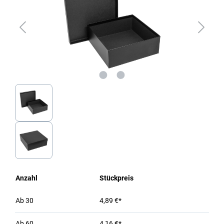
Anzahl
Stückpreis
Ab
30
4,89 €*
Ab
60
4,16 €*