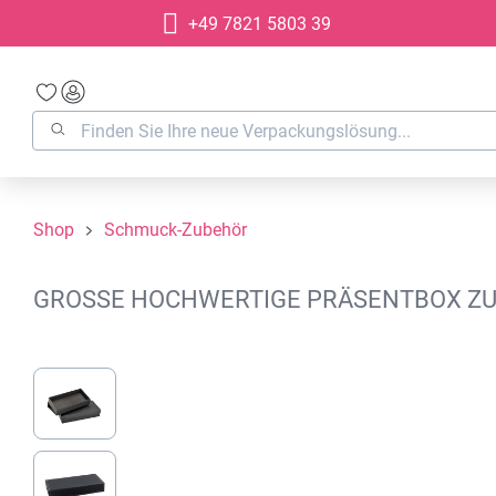
+49 7821 5803 39
springen
Zur Hauptnavigation springen
Shop
Schmuck-Zubehör
GROSSE HOCHWERTIGE PRÄSENTBOX ZU
Bildergalerie überspringen