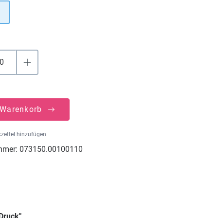
 Warenkorb
zettel hinzufügen
mmer:
073150.00100110
Druck"