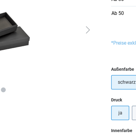
Ab
50
*Preise exk
Außenfarbe
schwarz
auswä
Druck
ja
a
Innenfarbe