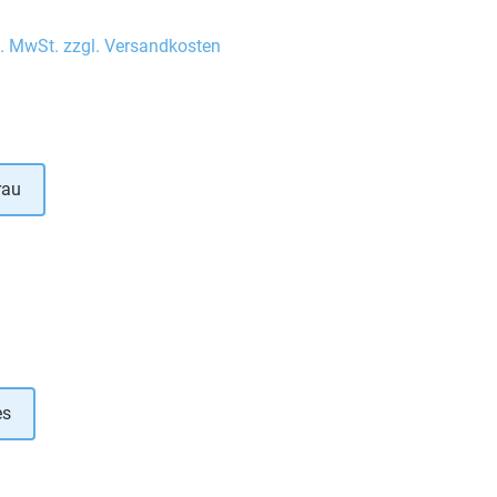
l. MwSt. zzgl. Versandkosten
auswählen
rau
hlen
uswählen
es