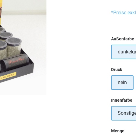
*Preise exk
Außenfarbe
dunkelg
auswä
Druck
nein
a
Innenfarbe
Sonstig
Menge