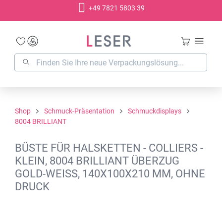
+49 7821 5803 39
alt springen
Shop
Schmuck-Präsentation
Schmuckdisplays
8004 BRILLIANT
BÜSTE FÜR HALSKETTEN - COLLIERS -
KLEIN, 8004 BRILLIANT ÜBERZUG
GOLD-WEISS, 140X100X210 MM, OHNE D
RUCK
Bildergalerie überspringen