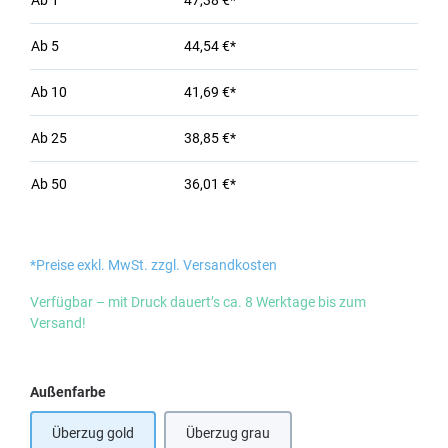
Ab
1
47,38 €*
Ab
5
44,54 €*
Ab
10
41,69 €*
Ab
25
38,85 €*
Ab
50
36,01 €*
*Preise exkl. MwSt. zzgl. Versandkosten
Verfügbar – mit Druck dauert’s ca. 8 Werktage bis zum
Versand!
auswählen
Außenfarbe
Überzug gold
Überzug grau