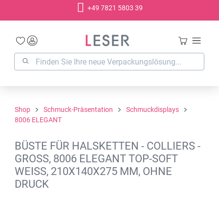
+49 7821 5803 39
alt springen
Shop
Schmuck-Präsentation
Schmuckdisplays
8006 ELEGANT
BÜSTE FÜR HALSKETTEN - COLLIERS -
GROSS, 8006 ELEGANT TOP-SOFT W
EISS, 210X140X275 MM, OHNE D
RUCK
Bildergalerie überspringen