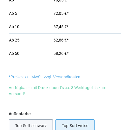
Ab
1
76,65 €*
Ab
5
72,05 €*
Ab
10
67,45 €*
Ab
25
62,86 €*
Ab
50
58,26 €*
*Preise exkl. MwSt. zzgl. Versandkosten
Verfügbar – mit Druck dauert’s ca. 8 Werktage bis zum
Versand!
auswählen
Außenfarbe
Top-Soft schwarz
Top-Soft weiss