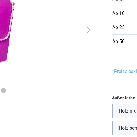
Ab
10
Ab
25
Ab
50
*Preise exk
Außenfarbe
Holz gr
Holz sc