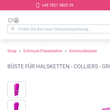
+49 7821 5803 39
springen
Zur Hauptnavigation springen
Shop
Schmuck-Präsentation
Schmuckbüsten
BÜSTE FÜR HALSKETTEN - COLLIERS - G
Bildergalerie überspringen