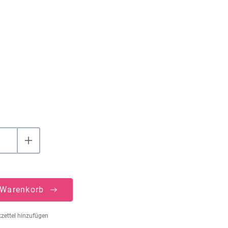
hlen
uswählen
 Warenkorb
zettel hinzufügen