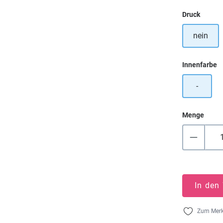
auswä
Druck
nein
a
Innenfarbe
-
Menge
In den
Zum Merk