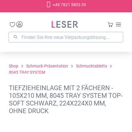
+49 7821 5803 39
alt springen
Shop
Schmuck-Präsentation
Schmucktabletts
8045 TRAY SYSTEM
TIEFZIEHEINLAGE MIT 2 FÄCHERN -
105X210 MM, 8045 TRAY SYSTEM TOP-
SOFT SCHWARZ, 224X224X0 MM,
OHNE DRUCK
Bildergalerie überspringen