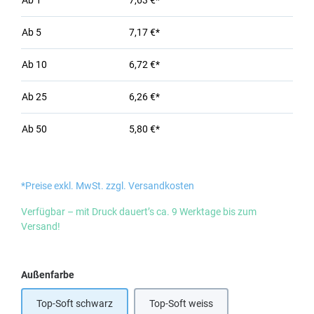
Ab
1
7,63 €*
Ab
5
7,17 €*
Ab
10
6,72 €*
Ab
25
6,26 €*
Ab
50
5,80 €*
*Preise exkl. MwSt. zzgl. Versandkosten
Verfügbar – mit Druck dauert’s ca. 9 Werktage bis zum
Versand!
auswählen
Außenfarbe
Top-Soft schwarz
Top-Soft weiss