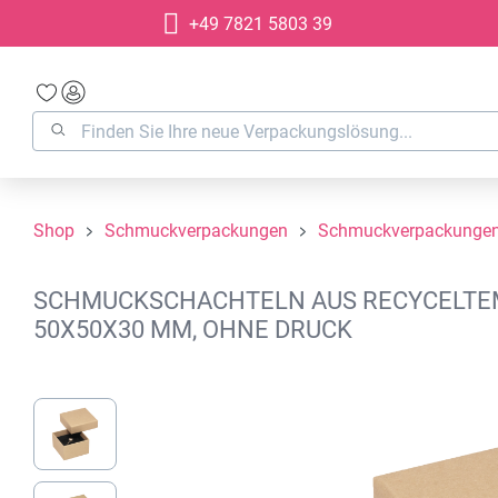
+49 7821 5803 39
springen
Zur Hauptnavigation springen
Shop
Schmuckverpackungen
Schmuckverpackungen
SCHMUCKSCHACHTELN AUS RECYCELTEM K
50X50X30 MM, OHNE DRUCK
Bildergalerie überspringen