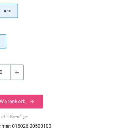
nein
uswählen
 Warenkorb
zettel hinzufügen
mmer:
015026.00500100