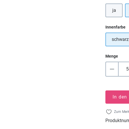
ja
a
Innenfarbe
schwarz
Menge
In den
Zum Merk
Produktnu