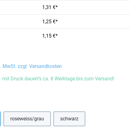
1,31 €*
1,25 €*
1,15 €*
l. MwSt. zzgl. Versandkosten
 mit Druck dauert’s ca. 8 Werktage bis zum Versand!
auswählen
roseweiss/grau
schwarz
hlen