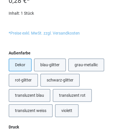
0,28 €*
Inhalt:
1 Stück
*Preise exkl. MwSt. zzgl. Versandkosten
auswählen
Außenfarbe
Dekor
blau-glitter
grau-metallic
(Diese Option ist zurzeit nicht verfügbar.)
rot-glitter
schwarz-glitter
(Diese Option ist zurzeit nicht verfügbar.)
transluzent blau
transluzent rot
(Diese Option ist zurzeit nicht verfügbar.)
(Diese Option ist zurzeit nicht verfügb
transluzent weiss
violett
(Diese Option ist zurzeit nicht verfügbar.)
(Diese Option ist zurzeit nicht verfügbar.
auswählen
Druck