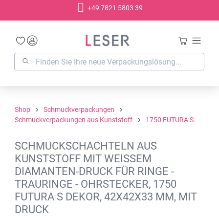
+49 7821 5803 39
alt springen
Shop
Schmuckverpackungen
Schmuckverpackungen aus Kunststoff
1750 FUTURA S
SCHMUCKSCHACHTELN AUS
KUNSTSTOFF MIT WEISSEM D
IAMANTEN-DRUCK FÜR RINGE - T
RAURINGE - OHRSTECKER, 1750 F
UTURA S DEKOR, 42X42X33 MM, MIT D
RUCK