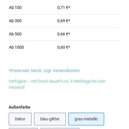
Ab
100
0,71 €*
Ab
300
0,69 €*
Ab
500
0,66 €*
Ab
1000
0,60 €*
*Preise exkl. MwSt. zzgl. Versandkosten
Verfügbar – mit Druck dauert’s ca. 8 Werktage bis zum
Versand!
auswählen
Außenfarbe
Dekor
blau-glitter
grau-metallic
(Diese Option ist zurzeit nicht verfügbar.)