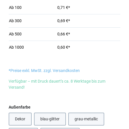
Ab
100
0,71 €*
Ab
300
0,69 €*
Ab
500
0,66 €*
Ab
1000
0,60 €*
*Preise exkl. MwSt. zzgl. Versandkosten
Verfügbar – mit Druck dauert’s ca. 8 Werktage bis zum
Versand!
auswählen
Außenfarbe
Dekor
blau-glitter
grau-metallic
(Diese Option ist zurzeit nicht verfügbar.)
(Diese Option ist zurzeit nic