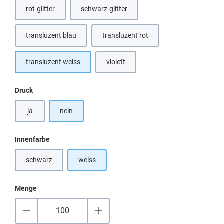
rot-glitter
schwarz-glitter
(Diese Option ist zurzeit nicht verfügbar.)
transluzent blau
transluzent rot
transluzent weiss
violett
auswählen
Druck
ja
nein
auswählen
Innenfarbe
schwarz
weiss
(Diese Option ist zurzeit nicht verfügbar.)
Menge