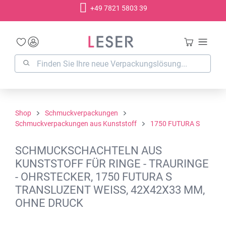
+49 7821 5803 39
alt springen
Shop
Schmuckverpackungen
Schmuckverpackungen aus Kunststoff
1750 FUTURA S
SCHMUCKSCHACHTELN AUS
KUNSTSTOFF FÜR RINGE - TRAURINGE
- OHRSTECKER, 1750 FUTURA S
TRANSLUZENT WEISS, 42X42X33 MM,
OHNE DRUCK