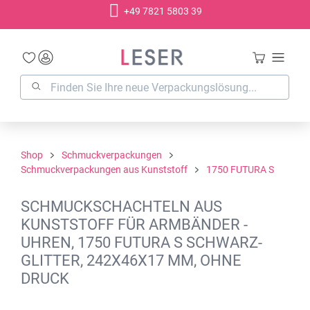
+49 7821 5803 39
alt springen
Shop
Schmuckverpackungen
Schmuckverpackungen aus Kunststoff
1750 FUTURA S
SCHMUCKSCHACHTELN AUS
KUNSTSTOFF FÜR ARMBÄNDER -
UHREN, 1750 FUTURA S SCHWARZ-
GLITTER, 242X46X17 MM, OHNE
DRUCK