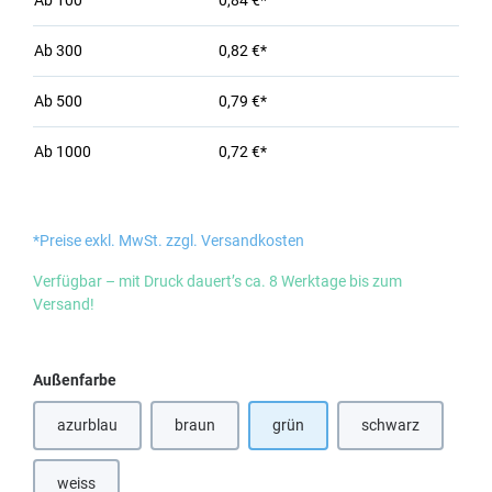
Ab
100
0,84 €*
Ab
300
0,82 €*
Ab
500
0,79 €*
Ab
1000
0,72 €*
*Preise exkl. MwSt. zzgl. Versandkosten
Verfügbar – mit Druck dauert’s ca. 8 Werktage bis zum
Versand!
auswählen
Außenfarbe
azurblau
braun
grün
schwarz
(Diese Option ist zurzeit nicht verfügbar.)
(Diese Option ist 
weiss