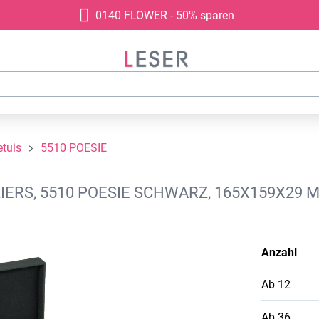
0140 FLOWER - 50% sparen
tuis
5510 POESIE
ERS, 5510 POESIE SCHWARZ, 165X159X29 M
Anzahl
Ab
12
Ab
36