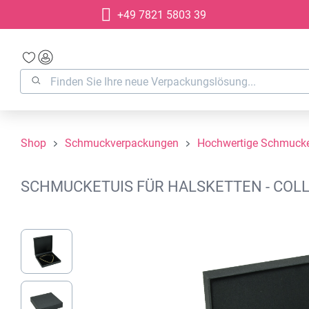
+49 7821 5803 39
springen
Zur Hauptnavigation springen
Shop
Schmuckverpackungen
Hochwertige Schmucke
SCHMUCKETUIS FÜR HALSKETTEN - COLLI
Bildergalerie überspringen