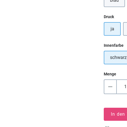
blau
(Diese 
auswä
Druck
ja
a
Innenfarbe
schwarz
Menge
In den