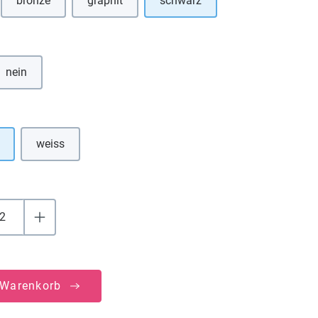
bronze
graphit
schwarz
Option ist zurzeit nicht verfügbar.)
hlen
nein
uswählen
weiss
(Diese Option ist zurzeit nicht verfügbar.)
 Warenkorb