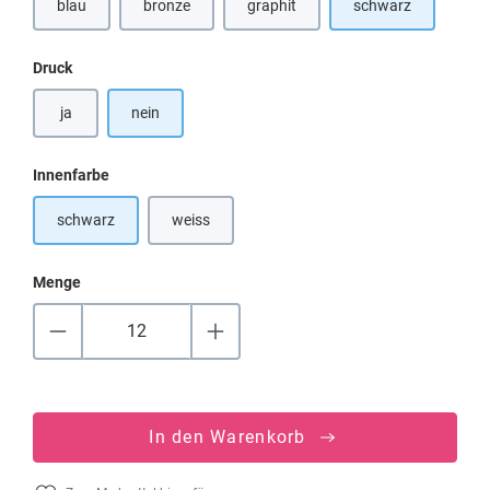
blau
bronze
graphit
schwarz
(Diese Option ist zurzeit nicht verfügbar.)
auswählen
Druck
ja
nein
auswählen
Innenfarbe
schwarz
weiss
(Diese Option ist zurzeit nicht verfügbar.)
Menge
In den Warenkorb