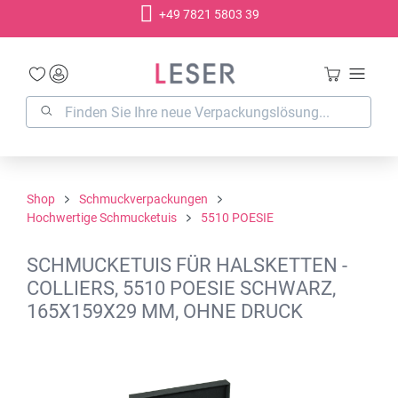
+49 7821 5803 39
alt springen
Shop
Schmuckverpackungen
Hochwertige Schmucketuis
5510 POESIE
SCHMUCKETUIS FÜR HALSKETTEN -
COLLIERS, 5510 POESIE SCHWARZ,
165X159X29 MM, OHNE DRUCK
Bildergalerie überspringen