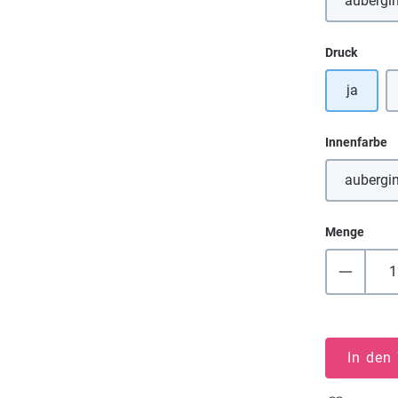
aubergi
(Die
auswä
Druck
ja
a
Innenfarbe
aubergi
(Die
Menge
In den