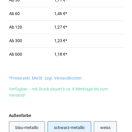
Ab
30
1,71 €*
Ab
60
1,46 €*
Ab
120
1,27 €*
Ab
300
1,23 €*
Ab
600
1,18 €*
*Preise exkl. MwSt. zzgl. Versandkosten
Verfügbar – mit Druck dauert’s ca. 8 Werktage bis zum
Versand!
auswählen
Außenfarbe
blau-metallic
schwarz-metallic
weiss
(Diese Option ist zurzeit nicht verfügbar.)
(Diese Option ist 