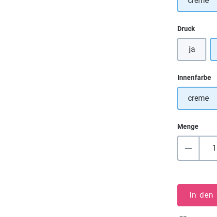
creme
auswä
Druck
ja
a
Innenfarbe
creme
Menge
In den