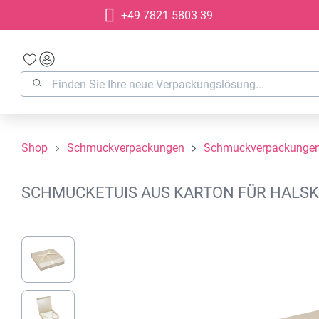
+49 7821 5803 39
springen
Zur Hauptnavigation springen
Shop
Schmuckverpackungen
Schmuckverpackungen
SCHMUCKETUIS AUS KARTON FÜR HALSKE
Bildergalerie überspringen