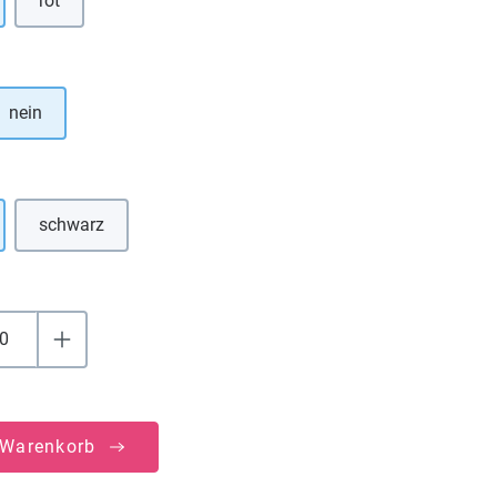
rot
(Diese Option ist zurzeit nicht verfügbar.)
hlen
nein
uswählen
schwarz
(Diese Option ist zurzeit nicht verfügbar.)
 Warenkorb