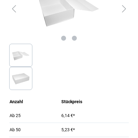
Anzahl
Stückpreis
Ab
25
6,14 €*
Ab
50
5,23 €*