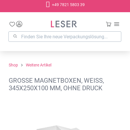
+49 7821 5803 39
alt springen
Shop
Weitere Artikel
GROSSE MAGNETBOXEN, WEISS, 3
45X250X100 MM, OHNE DRUCK
Bildergalerie überspringen