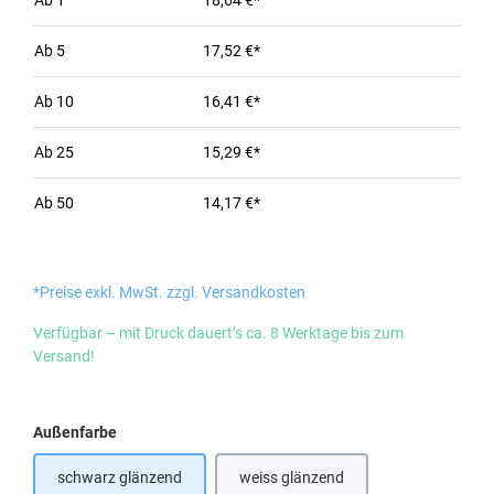
Ab
1
18,64 €*
Ab
5
17,52 €*
Ab
10
16,41 €*
Ab
25
15,29 €*
Ab
50
14,17 €*
*Preise exkl. MwSt. zzgl. Versandkosten
Verfügbar – mit Druck dauert’s ca. 8 Werktage bis zum
Versand!
auswählen
Außenfarbe
schwarz glänzend
weiss glänzend