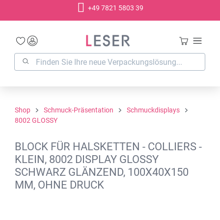
+49 7821 5803 39
alt springen
Shop
Schmuck-Präsentation
Schmuckdisplays
8002 GLOSSY
BLOCK FÜR HALSKETTEN - COLLIERS -
KLEIN, 8002 DISPLAY GLOSSY
SCHWARZ GLÄNZEND, 100X40X150
MM, OHNE DRUCK
Bildergalerie überspringen